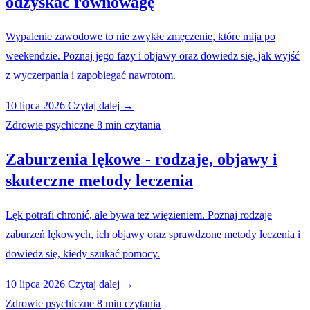
odzyskać równowagę
Wypalenie zawodowe to nie zwykłe zmęczenie, które mija po
weekendzie. Poznaj jego fazy i objawy oraz dowiedz się, jak wyjść
z wyczerpania i zapobiegać nawrotom.
10 lipca 2026
Czytaj dalej →
Zdrowie psychiczne
8 min czytania
Zaburzenia lękowe - rodzaje, objawy i
skuteczne metody leczenia
Lęk potrafi chronić, ale bywa też więzieniem. Poznaj rodzaje
zaburzeń lękowych, ich objawy oraz sprawdzone metody leczenia i
dowiedz się, kiedy szukać pomocy.
10 lipca 2026
Czytaj dalej →
Zdrowie psychiczne
8 min czytania