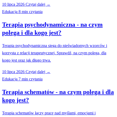
10 lipca 2026
Czytaj dalej →
Edukacja
8 min czytania
Terapia psychodynamiczna - na czym
polega i dla kogo jest?
Terapia psychodynamiczna sięga do nieświadomych wzorców i
korzysta z relacji terapeutycznej. Sprawdź, na czym polega, dla
kogo jest oraz jak długo trwa.
10 lipca 2026
Czytaj dalej →
Edukacja
7 min czytania
Terapia schematów - na czym polega i dla
kogo jest?
Terapia schematów łączy pracę nad myślami, emocjami i