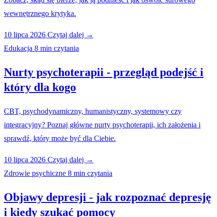
wewnętrznego krytyka.
10 lipca 2026
Czytaj dalej →
Edukacja
8 min czytania
Nurty psychoterapii - przegląd podejść i
który dla kogo
CBT, psychodynamiczny, humanistyczny, systemowy czy
integracyjny? Poznaj główne nurty psychoterapii, ich założenia i
sprawdź, który może być dla Ciebie.
10 lipca 2026
Czytaj dalej →
Zdrowie psychiczne
8 min czytania
Objawy depresji - jak rozpoznać depresję
i kiedy szukać pomocy