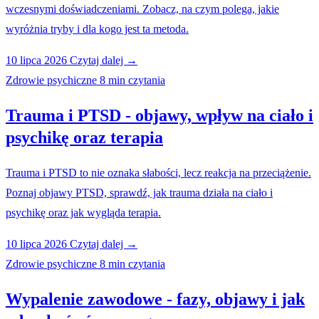
wczesnymi doświadczeniami. Zobacz, na czym polega, jakie
wyróżnia tryby i dla kogo jest ta metoda.
10 lipca 2026
Czytaj dalej →
Zdrowie psychiczne
8 min czytania
Trauma i PTSD - objawy, wpływ na ciało i
psychikę oraz terapia
Trauma i PTSD to nie oznaka słabości, lecz reakcja na przeciążenie.
Poznaj objawy PTSD, sprawdź, jak trauma działa na ciało i
psychikę oraz jak wygląda terapia.
10 lipca 2026
Czytaj dalej →
Zdrowie psychiczne
8 min czytania
Wypalenie zawodowe - fazy, objawy i jak