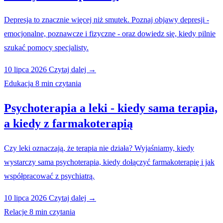
Depresja to znacznie więcej niż smutek. Poznaj objawy depresji -
emocjonalne, poznawcze i fizyczne - oraz dowiedz się, kiedy pilnie
szukać pomocy specjalisty.
10 lipca 2026
Czytaj dalej →
Edukacja
8 min czytania
Psychoterapia a leki - kiedy sama terapia,
a kiedy z farmakoterapią
Czy leki oznaczają, że terapia nie działa? Wyjaśniamy, kiedy
wystarczy sama psychoterapia, kiedy dołączyć farmakoterapię i jak
współpracować z psychiatrą.
10 lipca 2026
Czytaj dalej →
Relacje
8 min czytania