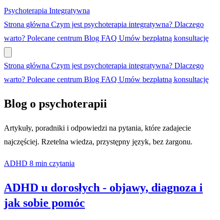
Psychoterapia
Integratywna
Strona główna
Czym jest psychoterapia integratywna?
Dlaczego
warto?
Polecane centrum
Blog
FAQ
Umów bezpłatną konsultację
Strona główna
Czym jest psychoterapia integratywna?
Dlaczego
warto?
Polecane centrum
Blog
FAQ
Umów bezpłatną konsultację
Blog o psychoterapii
Artykuły, poradniki i odpowiedzi na pytania, które zadajecie
najczęściej. Rzetelna wiedza, przystępny język, bez żargonu.
ADHD
8 min czytania
ADHD u dorosłych - objawy, diagnoza i
jak sobie pomóc