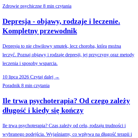
Zdrowie psychiczne
8 min czytania
Depresja - objawy, rodzaje i leczenie.
Kompletny przewodnik
Depresja to nie chwilowy smutek, lecz choroba, którą można
leczyć. Poznaj objawy i rodzaje depresji, jej przyczyny oraz metody
leczenia i sposoby wsparcia.
10 lipca 2026
Czytaj dalej →
Poradnik
8 min czytania
Ile trwa psychoterapia? Od czego zależy
długość i kiedy się kończy
Ile trwa psychoterapia? Czas zależy od celu, rodzaju trudności i
wybranego podejścia. Wyjaśniamy, co wpływa na długość terapii i