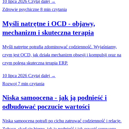
10 lipca 2026
Czytaj dalej →
Zdrowie psychiczne
8 min czytania
Myśli natrętne i OCD - objawy,
mechanizm i skuteczna terapia
Myśli natrętne potrafią zdominować codzienność. Wyjaśniamy,
czym jest OCD, jak działa mechanizm obsesji i kompulsji oraz na
czym polega skuteczna terapia ERP.
10 lipca 2026
Czytaj dalej →
Rozwoj
7 min czytania
Niska samoocena - jak ją podnieść i
odbudować poczucie wartości
Niska samoocena potrafi po cichu zatruwać codzienność i relacje.
Zobacz, skąd się bierze, jak ją podnieść i jak oswoić surowego