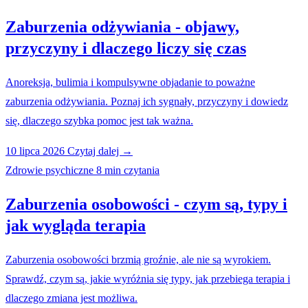
Zaburzenia odżywiania - objawy,
przyczyny i dlaczego liczy się czas
Anoreksja, bulimia i kompulsywne objadanie to poważne
zaburzenia odżywiania. Poznaj ich sygnały, przyczyny i dowiedz
się, dlaczego szybka pomoc jest tak ważna.
10 lipca 2026
Czytaj dalej →
Zdrowie psychiczne
8 min czytania
Zaburzenia osobowości - czym są, typy i
jak wygląda terapia
Zaburzenia osobowości brzmią groźnie, ale nie są wyrokiem.
Sprawdź, czym są, jakie wyróżnia się typy, jak przebiega terapia i
dlaczego zmiana jest możliwa.