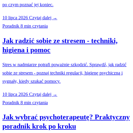
po czym poznać jej koniec.
10 lipca 2026
Czytaj dalej →
Poradnik
8 min czytania
Jak radzić sobie ze stresem - techniki,
higiena i pomoc
Stres w nadmiarze potrafi poważnie szkodzić. Sprawdź, jak radzić
sobie ze stresem - poznaj techniki regulacji, higienę psychiczną i
sygnały, kiedy szukać pomocy.
10 lipca 2026
Czytaj dalej →
Poradnik
8 min czytania
Jak wybrać psychoterapeutę? Praktyczny
poradnik krok po kroku