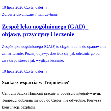
10 lipca 2026
Czytaj dalej →
Zdrowie psychiczne
7 min czytania
Zespół lęku uogólnionego (GAD) -
objawy, przyczyny i leczenie
Zespół lęku uogólnionego (GAD) to ciągłe, trudne do opanowania
zamartwianie. Poznaj objawy, dowiedz się, jak odróżnić go od
zwykłego stresu i jak wygląda leczenie.
10 lipca 2026
Czytaj dalej →
Szukasz wsparcia w Trójmieście?
Centrum Sztuka Harmonii pracuje w podejściu integratywnym.
Terapeuci dobierają metody do Ciebie, nie odwrotnie. Pierwsza
konsultacja bezpłatna.