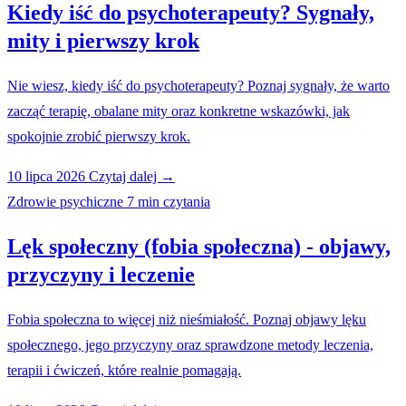
Kiedy iść do psychoterapeuty? Sygnały,
mity i pierwszy krok
Nie wiesz, kiedy iść do psychoterapeuty? Poznaj sygnały, że warto
zacząć terapię, obalane mity oraz konkretne wskazówki, jak
spokojnie zrobić pierwszy krok.
10 lipca 2026
Czytaj dalej →
Zdrowie psychiczne
7 min czytania
Lęk społeczny (fobia społeczna) - objawy,
przyczyny i leczenie
Fobia społeczna to więcej niż nieśmiałość. Poznaj objawy lęku
społecznego, jego przyczyny oraz sprawdzone metody leczenia,
terapii i ćwiczeń, które realnie pomagają.