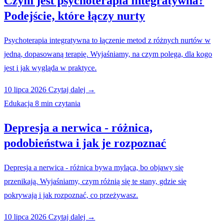
Czym jest psychoterapia integratywna?
Podejście, które łączy nurty
Psychoterapia integratywna to łączenie metod z różnych nurtów w
jedną, dopasowaną terapię. Wyjaśniamy, na czym polega, dla kogo
jest i jak wygląda w praktyce.
10 lipca 2026
Czytaj dalej →
Edukacja
8 min czytania
Depresja a nerwica - różnica,
podobieństwa i jak je rozpoznać
Depresja a nerwica - różnica bywa myląca, bo objawy się
przenikają. Wyjaśniamy, czym różnią się te stany, gdzie się
pokrywają i jak rozpoznać, co przeżywasz.
10 lipca 2026
Czytaj dalej →