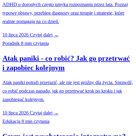
ADHD u dorosłych często umyka rozpoznaniu przez lata. Poznaj
typowe objawy, przebieg diagnozy oraz terapię i strategie, które
realnie pomagają na co dzień.
10 lipca 2026
Czytaj dalej →
Poradnik
8 min czytania
Atak paniki - co robić? Jak go przetrwać
i zapobiec kolejnym
Atak paniki potrafi przerazić, ale nie jest groźny dla życia. Sprawdź,
co robić podczas napadu, jak go przetrwać krok po kroku i jak
zapobiegać kolejnym.
10 lipca 2026
Czytaj dalej →
Edukacja
8 min czytania