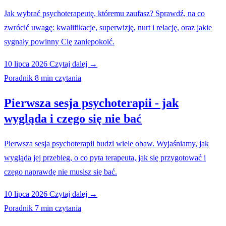
Jak wybrać psychoterapeutę, któremu zaufasz? Sprawdź, na co
zwrócić uwagę: kwalifikacje, superwizję, nurt i relację, oraz jakie
sygnały powinny Cię zaniepokoić.
10 lipca 2026
Czytaj dalej →
Poradnik
8 min czytania
Pierwsza sesja psychoterapii - jak
wygląda i czego się nie bać
Pierwsza sesja psychoterapii budzi wiele obaw. Wyjaśniamy, jak
wygląda jej przebieg, o co pyta terapeuta, jak się przygotować i
czego naprawdę nie musisz się bać.
10 lipca 2026
Czytaj dalej →
Poradnik
7 min czytania